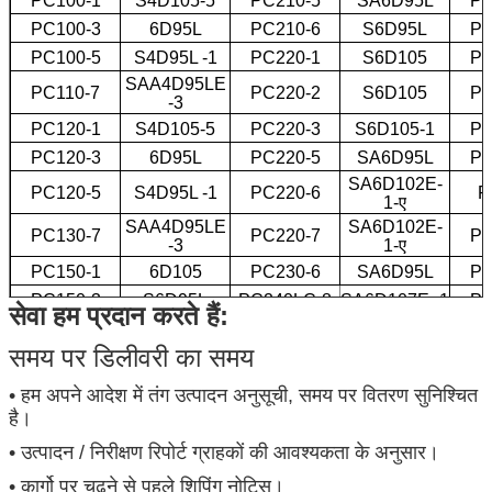
PC100-1
S4D105-5
PC210-5
SA6D95L
PC
PC100-3
6D95L
PC210-6
S6D95L
PC
PC100-5
S4D95L -1
PC220-1
S6D105
PC
SAA4D95LE
PC110-7
PC220-2
S6D105
PC
-3
PC120-1
S4D105-5
PC220-3
S6D105-1
PC
PC120-3
6D95L
PC220-5
SA6D95L
PC
SA6D102E-
PC120-5
S4D95L -1
PC220-6
P
1-ए
SAA4D95LE
SA6D102E-
PC130-7
PC220-7
PC
-3
1-ए
PC150-1
6D105
PC230-6
SA6D95L
PC
PC150-3
S6D95L
PC240LC-8
SA6D107E -1
PC
सेवा हम प्रदान करते हैं:
PC200-1
6D105-1
PC300
N855
PC
समय पर डिलीवरी का समय
PC200-2
S6D105
PC300-1
NT855
PC200-3 नई
S6D105
PC300-2
NT855
• हम अपने आदेश में तंग उत्पादन अनुसूची, समय पर वितरण सुनिश्चित
है।
• उत्पादन / निरीक्षण रिपोर्ट ग्राहकों की आवश्यकता के अनुसार।
• कार्गो पर चढ़ने से पहले शिपिंग नोटिस।