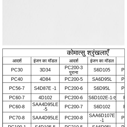
कोमात्सु श्रृंखलाएँ
आदर्श
इंजन का मॉडल
आदर्श
इंजन का मॉडल
PC200-3
PC30
3D34
S6D105
PC
पुराना
PC40
4D84
PC200-5
SA6D95L
PC
PC56-7
S4D87E -1
PC200-6
S6D95L
PC
PC60-7
4D102
PC200-6
S6D102E-1-ए
P
SAA4D95LE
PC60-8
PC200-7
S6D102
P
-5
SAA6D107E
PC70-8
SAA4D95LE
PC200-8
PC
-1