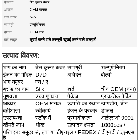
प्रकार:
तेल कूलर कवर
आकार:
OEM मानक
भाग संख्या:
N/A
सामग्री::
एल्यूमिनियम
हालत:
OEM नया
खुदाई करने वाले कलपुर्जे
खुदाई करने वाले कलपुर्जे
हाई लाइट:
,
उत्पाद विवरण:
भाग का नाम
तेल कूलर कवर
सामग्री
अल्युमीनियम
वोल्वो
इंजन का मॉडल
D7D
आवेदन
भाग नमुबर
एन / ए
ब्रांड का नाम
Silk
शर्त
चीन OEM (नया)
गुणवत्ता
उच्च गुणवत्ता
पैकेज
प्राकृतिक पैकिंग
आकार
OEM मानक
उत्पत्ति का स्थान
ग्वांगडोंग, चीन
वहीआज्ञा
स्वीकार्य
इंजन के प्रकार
डीज़ल
उपलब्धता
स्टॉक में
प्रमाणीकरण
आईएसओ 9001
कीमतें लाभ
थोक
उत्पादन क्षमता
1000pcs /
परिवहन: समुद्र से, हवा या डीएचएल / FEDEX / टीएनटी / ईएमएस
है