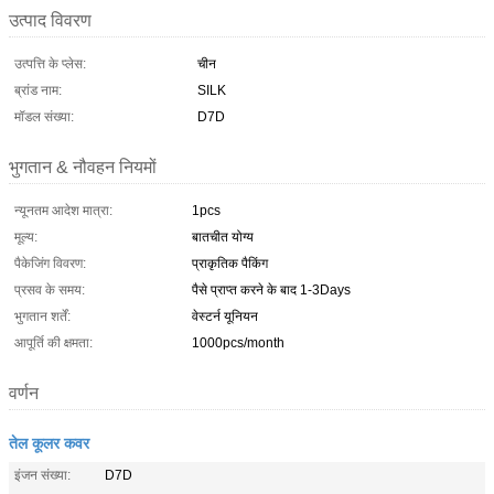
उत्पाद विवरण
उत्पत्ति के प्लेस:
चीन
ब्रांड नाम:
SILK
मॉडल संख्या:
D7D
भुगतान & नौवहन नियमों
न्यूनतम आदेश मात्रा:
1pcs
मूल्य:
बातचीत योग्य
पैकेजिंग विवरण:
प्राकृतिक पैकिंग
प्रसव के समय:
पैसे प्राप्त करने के बाद 1-3Days
भुगतान शर्तें:
वेस्टर्न यूनियन
आपूर्ति की क्षमता:
1000pcs/month
वर्णन
तेल कूलर कवर
इंजन संख्या:
D7D