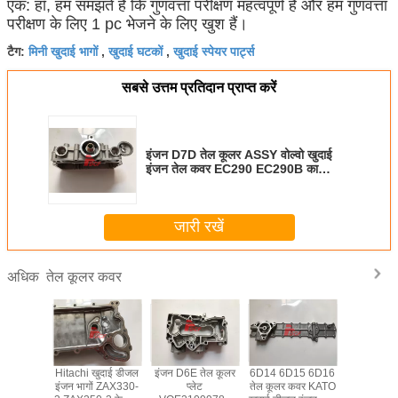
एक: हाँ, हम समझते हैं कि गुणवत्ता परीक्षण महत्वपूर्ण है और हम गुणवत्ता
परीक्षण के लिए 1 pc भेजने के लिए खुश हैं।
मिनी खुदाई भागों
खुदाई घटकों
खुदाई स्पेयर पार्ट्स
टैग:
,
,
सबसे उत्तम प्रतिदान प्राप्त करें
इंजन D7D तेल कूलर ASSY वोल्वो खुदाई
इंजन तेल कवर EC290 EC290B का
इस्तेमाल किया
जारी रखें
तेल कूलर कवर
अधिक
सुबिशी तेल
Hitachi खुदाई डीजल
इंजन D6E तेल कूलर
6D14 6D15 6D16
S4K इंजन 
ुबिशी खुदाई
इंजन भागों ZAX330-
प्लेट
तेल कूलर कवर KATO
दो प्रकार का