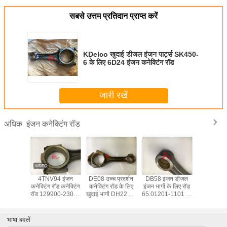
सबसे उत्तम प्रतिदान प्राप्त करें
KDelco खुदाई डीजल इंजन पार्ट्स SK450-
6 के लिए 6D24 इंजन कनेक्टिंग रॉड
जारी रखें
इंजन कनेक्टिंग रॉड
अधिक
 कोमात्सु
4TNV94 इंजन
DE08 उच्च प्रदर्शन
DB58 इंजन डीजल
खुदाई 
न भागों के
कनेक्टिंग रॉड कनेक्टिंग
कनेक्टिंग रॉड के लिए
इंजन भागों के लिए रॉड
मित्सुबिशी इंज
6204-31-
रॉड 129900-23000
खुदाई भागों DH220-3
65.01201-1101 को
लिए रॉड कोन 
 जोड़ने
729402-23100
DH220-9E
जोड़ने वाला DB58
OEM
DH215-9E
इंजन
भाषा बदलें