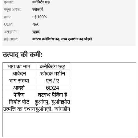
प्रकार:
कनेक्टिंग छड़
नमूना आदेश:
स्वीकार्य
हालत:
नई 100%
OEM:
N/A
अनुप्रयोग::
खुदाई
कस्टम कनेक्टिंग छड़
उच्च प्रदर्शन छड़ जोड़ने
हाई लाइट:
,
उत्पाद की कमी:
भाग का नाम
कनेक्टिंग छड़
आवेदन
खोदक मशीन
भाग संख्या
एन / ए
आदर्श
6D24
पैकिंग
तटस्थ पैकिंग है
निर्यात पोर्ट
हुआंगपू, गुआंगझोउ
उत्पत्ति का स्थान
गुआंगज़ौ, ग्वांगडोंग