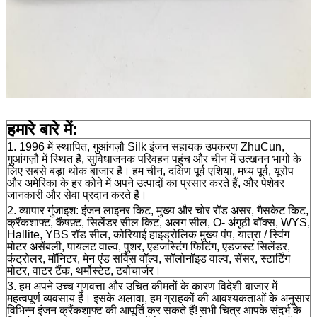
व्यापार रेंज
व्यापार
हमारे बारे में:
1. 1996 में स्थापित, गुआंगज़ौ Silk इंजन सहायक उपकरण ZhuCun,
गुआंगज़ौ में स्थित है, सुविधाजनक परिवहन पहुंच और चीन में उत्खनन भागों के
लिए सबसे बड़ा थोक बाजार है।
हम चीन, दक्षिण पूर्व एशिया, मध्य पूर्व, यूरोप
और अमेरिका के हर कोने में अपने उत्पादों का प्रसार करते हैं, और पेशेवर
जानकारी और सेवा प्रदान करते हैं।
2. व्यापार गुंजाइश: इंजन लाइनर किट, मुख्य और चोर रॉड असर, गैसकेट किट,
क्रैंकशाफ्ट, कैंषफ़्ट, सिलेंडर सील किट, अलग सील, O- अंगूठी बॉक्स, WYS,
Hallite, YBS रॉड सील, कोरियाई हाइड्रोलिक मुख्य पंप, यात्रा / स्विंग
मोटर असेंबली, पायलट वाल्व, पुशर, एडजस्टिंग फिटिंग, एडजस्ट सिलेंडर,
कंट्रोलर, मॉनिटर, मेन एंड सर्विस वॉल्व, सॉलोनॉइड वाल्व, सेंसर, स्टार्टिंग
मोटर, वाटर टैंक, थर्मोस्टेट, टर्बोचार्जर।
3. हम अपने उच्च गुणवत्ता और उचित कीमतों के कारण विदेशी बाजार में
महत्वपूर्ण व्यवसाय है।
इसके अलावा, हम ग्राहकों की आवश्यकताओं के अनुसार
विभिन्न इंजन क्रैंकशाफ्ट की आपूर्ति कर सकते हैं!
सभी चित्र आपके संदर्भ के