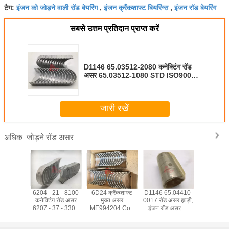
इंजन को जोड़ने वाली रॉड बेयरिंग
इंजन क्रैंकशाफ्ट बियरिंग्स
इंजन रॉड बेयरिंग
टैग:
,
,
सबसे उत्तम प्रतिदान प्राप्त करें
D1146 65.03512-2080 कनेक्टिंग रॉड
असर 65.03512-1080 STD ISO9001
प्रमाणीकरण
जारी रखें
जोड़ने रॉड असर
अधिक
ैंकशाफ्ट
6204 - 21 - 8100
6D24 क्रैंकशाफ्ट
D1146 65.04410-
6D17 एक्
बेयरिंग
कनेक्टिंग रॉड असर
मुख्य असर
0017 रॉड असर झाड़ी,
पार्ट्स, इंजन 
7881
6207 - 37 - 3300
ME994204 Con
इंजन रॉड असर को
के लिए रॉड ब
रॉड बेयरिंग
एसटीडी डीजल प्रकार
Rod
जोड़ना
जोड़
7888