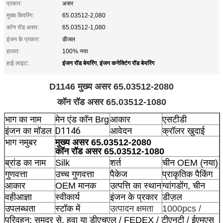
प्रकार:
असर
मुख्य बियरिंग:
65.03512-2,080
कॉन रॉड असर:
65.03512-1,080
इंजन के प्रकार:
डीजल
हालत:
100% नया
इंजन रॉड बेयरिंग
इंजन कनेक्टिंग रॉड बेयरिंग
हाई लाइट:
,
D1146 मुख्य असर 65.03512-2080
कॉन रॉड असर 65.03512-1080
भाग का नाम
मेन एंड कॉन Brg
आकार
एसटीडी
D1146
इंजन का मॉडल
आवेदन
क्रॉलर खुदाई
भाग नमुबर
मुख्य असर 65.03512-2080
कॉन रॉड असर 65.03512-1080
ब्रांड का नाम
Silk
शर्त
चीन OEM (नया)
गुणवत्ता
उच्च गुणवत्ता
पैकेज
प्राकृतिक पैकिंग
आकार
OEM मानक
उत्पत्ति का स्थान
ग्वांगडोंग, चीन
वहीआज्ञा
स्वीकार्य
इंजन के प्रकार
डीज़ल
उपलब्धता
स्टॉक में
उत्पादन क्षमता
1000pcs /
परिवहन: समुद्र से, हवा या डीएचएल / FEDEX / टीएनटी / ईएमएस