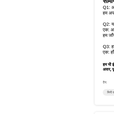
सामान
Q1: आ
हम अपन
Q2: यद
एक: आप
हम जाँ
Q3: हम
एक: हाँ
हम भी इ
असर, पू
टैग:
मिनी ख