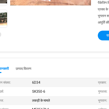
पैकेजिंग 
प्रसव के
भुगतान शर्त
आपूर्ति की
स
जानकारी
उत्पाद विवरण
न संख्या:
6D34
प्रकार:
र्श:
SK350-6
गुणवत्ता:
केज:
लकड़ी के मामले
भुगतान: