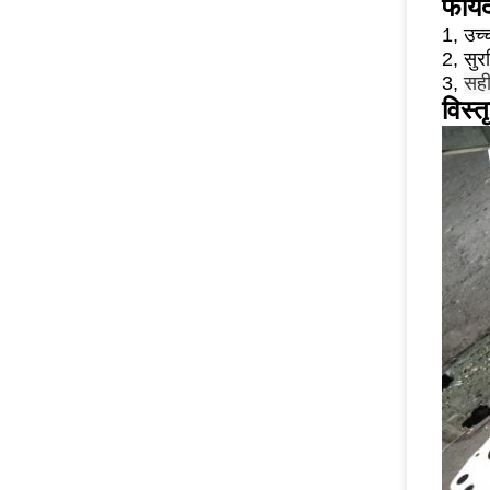
फायद
1, उच्
2, सुर
3,
सही
विस्त