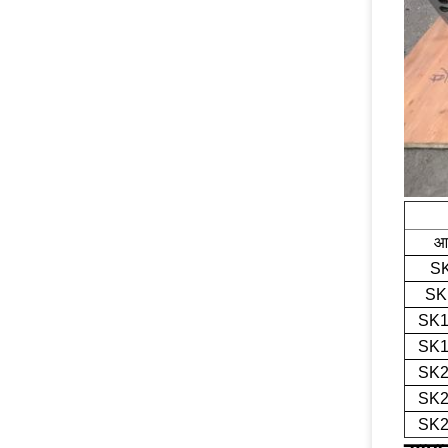
आद
S
SK
SK1
SK1
SK2
SK2
SK2