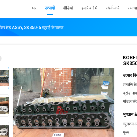
घर
उत्पादों
वीडियो
हमारे बारे में
संपर्क करें
समाचा
ेंडर हेड ASSY, SK350-6 खुदाई के घटक
KOBELC
SK350-
उत्पाद व
उत्पत्ति के
ब्रांड नाम
मॉडल संख
भुगतान &
न्यूनतम आ
मूल्य: