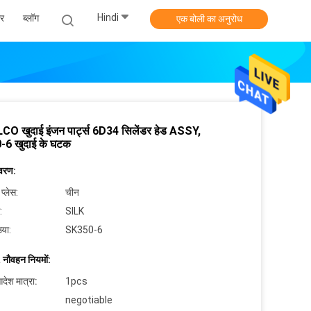
Hindi
र
ब्लॉग
एक बोली का अनुरोध
O खुदाई इंजन पार्ट्स 6D34 सिलेंडर हेड ASSY,
6 खुदाई के घटक
िवरण:
 प्लेस:
चीन
:
SILK
्या:
SK350-6
 नौवहन नियमों:
देश मात्रा:
1pcs
negotiable