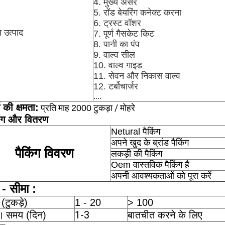
4. मुख्य असर
5. रॉड बेयरिंग कनेक्ट करना
6. ट्रस्ट वॉशर
त उत्पाद
7. पूर्ण गैसकेट किट
8. पानी का पंप
9. वाल्व सील
10. वाल्व गाइड
11. सेवन और निकास वाल्व
12. टर्बोचार्जर
....
ि की क्षमता:
प्रति माह
टुकड़ा / मोहरे
2000
िंग और वितरण
Netural पैकिंग
अपने खुद के ब्रांड पैकिंग
पैकिंग विवरण
लकड़ी की पैकिंग
Oem वास्तविक पैकिंग है
अपनी आवश्यकताओं को पूरा करें
- सीमा :
 (टुकड़े)
1 - 20
> 100
1-3
।
समय (दिन)
बातचीत करने के लिए