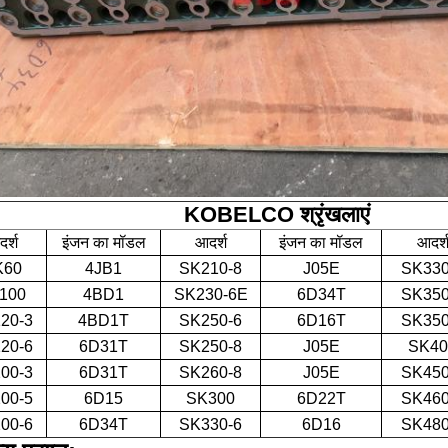
KOBELCO श्रृंखलाएं
र्श
इंजन का मॉडल
आदर्श
इंजन का मॉडल
आदर्
K60
4JB1
SK210-8
J05E
SK330
100
4BD1
SK230-6E
6D34T
SK350
20-3
4BD1T
SK250-6
6D16T
SK350
20-6
6D31T
SK250-8
J05E
SK40
00-3
6D31T
SK260-8
J05E
SK450
00-5
6D15
SK300
6D22T
SK460
00-6
6D34T
SK330-6
6D16
SK480