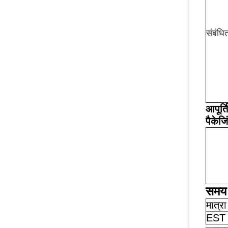
संबंधि
आपूर्त
पैकेज
समय 
मात्रा
EST