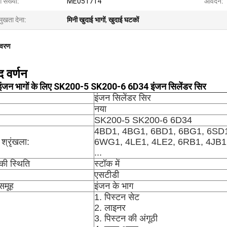
 संख्या:
ME051714
आवेदन:
मुखता देना:
मिनी खुदाई भागों
,
खुदाई घटकों
िवरण
द वर्णन
 इंजन भागों के लिए SK200-5 SK200-6 6D34 इंजन सिलेंडर सिर
इंजन सिलेंडर सिर
नया
SK200-5 SK200-6 6D34
4BD1, 4BG1, 6BD1, 6BG1, 6SD
श्रृंखला:
6WG1, 4LE1, 4LE2, 6RB1, 4JB1
...
की स्थिति
स्टॉक में
एसटीडी
 समूह
इंजन के भाग
1. पिस्टन सेट
2. लाइनर
3. पिस्टन की अंगूठी