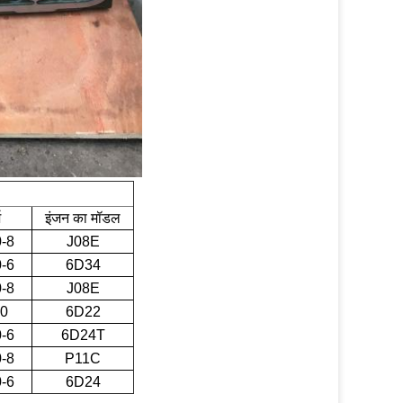
श
इंजन का मॉडल
-8
J08E
-6
6D34
-8
J08E
0
6D22
-6
6D24T
-8
P11C
-6
6D24