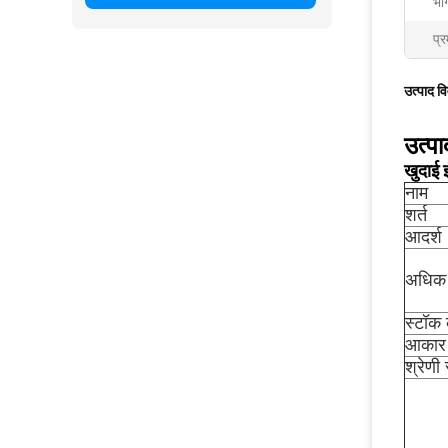
भाग
प्र
उत्पाद व
उत्पा
खुदाई
नाम
शर्त
आदर्श
अधिक 
स्टॉक 
आकार
श्रेणी